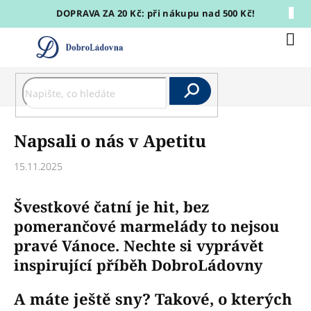
Přejít
DOPRAVA ZA 20 Kč: při nákupu nad 500 Kč!
na
obsah
Nák
koší
Hledat
Napsali o nás v Apetitu
15.11.2025
Švestkové čatní je hit, bez
pomerančové marmelády to nejsou
pravé Vánoce. Nechte si vyprávět
inspirující příběh DobroLádovny
A máte ještě sny? Takové, o kterých