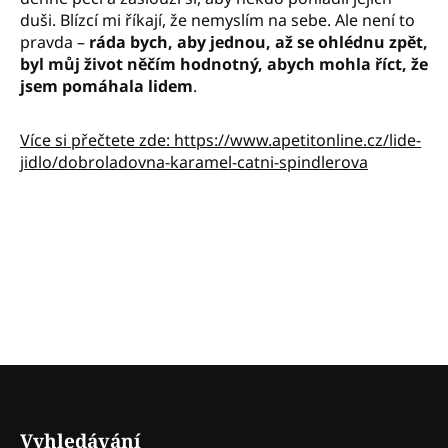
duši. Blízcí mi říkají, že nemyslím na sebe. Ale není to
pravda –
ráda bych, aby jednou, až se ohlédnu zpět,
byl můj život něčím hodnotný, abych mohla říct, že
jsem pomáhala lidem
.
Více si přečtete zde: https://www.apetitonline.cz/lide-
jidlo/dobroladovna-karamel-catni-spindlerova
Z
á
p
Vyhledávání