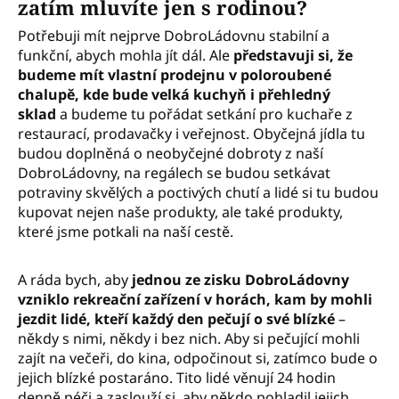
zatím mluvíte jen s rodinou?
Potřebuji mít nejprve DobroLádovnu stabilní a
funkční, abych mohla jít dál. Ale
představuji si, že
budeme mít vlastní prodejnu v poloroubené
chalupě, kde bude velká kuchyň i přehledný
sklad
a budeme tu pořádat setkání pro kuchaře z
restaurací, prodavačky i veřejnost. Obyčejná jídla tu
budou doplněná o neobyčejné dobroty z naší
DobroLádovny, na regálech se budou setkávat
potraviny skvělých a poctivých chutí a lidé si tu budou
kupovat nejen naše produkty, ale také produkty,
které jsme potkali na naší cestě.
A ráda bych, aby
jednou ze zisku DobroLádovny
vzniklo rekreační zařízení v horách, kam by mohli
jezdit lidé, kteří každý den pečují o své blízké
–
někdy s nimi, někdy i bez nich. Aby si pečující mohli
zajít na večeři, do kina, odpočinout si, zatímco bude o
jejich blízké postaráno. Tito lidé věnují 24 hodin
denně péči a zaslouží si, aby někdo pohladil jejich