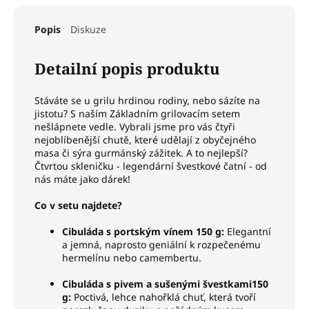
Popis
Diskuze
Detailní popis produktu
Stáváte se u grilu hrdinou rodiny, nebo sázíte na
jistotu? S naším Základním grilovacím setem
nešlápnete vedle. Vybrali jsme pro vás čtyři
nejoblíbenější chutě, které udělají z obyčejného
masa či sýra gurmánský zážitek. A to nejlepší?
Čtvrtou skleničku - legendární švestkové čatní - od
nás máte jako dárek!
Co v setu najdete?
Cibuláda s portským vínem 150 g:
Elegantní
a jemná, naprosto geniální k rozpečenému
hermelínu nebo camembertu.
Cibuláda s pivem a sušenými švestkami150
g:
Poctivá, lehce nahořklá chuť, která tvoří