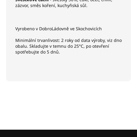
zázvor, směs koření, kuchyňská sůl.
Vyrobeno v DobroLádovně ve Skochovicích
Minimální trvanlivost: 2 roky od data výroby, viz dno
obalu. Skladujte v temnu do 25°C, po otevření
spotřebujte do 5 dnů.
Z