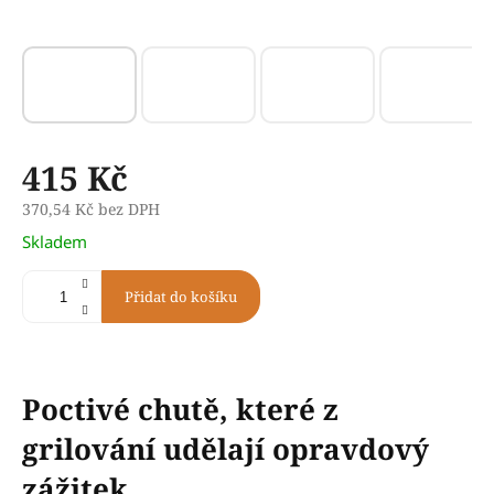
415 Kč
370,54 Kč bez DPH
Měrná
Skladem
cena:
Přidat do košíku
Poctivé chutě, které z
grilování udělají opravdový
zážitek