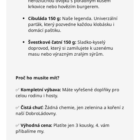
nerozlučnou dvojku s pořádným kusem
krkovice nebo hovězím burgerem.
Cibuláda 150 g:
Naše legenda. Univerzální
parťák, který pozvedne každou klobásku i
domácí paštiku.
Švestkové čatní 150 g:
Sladko-kyselý
doprovod, který si zamilujete k uzenému
masu nebo výrazným zralým sýrům.
Proč ho musíte mít?
✅
Kompletní výbava:
Máte vyřešené doplňky pro
celou rodinu i hosty.
✅
Čistá chuť:
Žádná chemie, jen zelenina a koření z
naší DobroLádovny.
✅
Výhodná cena:
Platíte jen 3 kousky, 4. vám
přibalíme my.