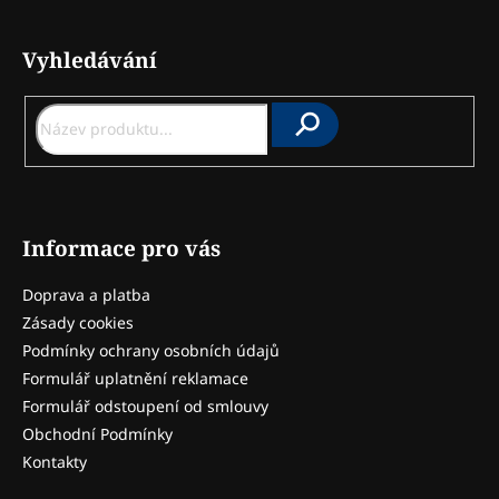
á
Vyhledávání
p
a
t
Hledat
í
Informace pro vás
Doprava a platba
Zásady cookies
Podmínky ochrany osobních údajů
Formulář uplatnění reklamace
Formulář odstoupení od smlouvy
Obchodní Podmínky
Kontakty