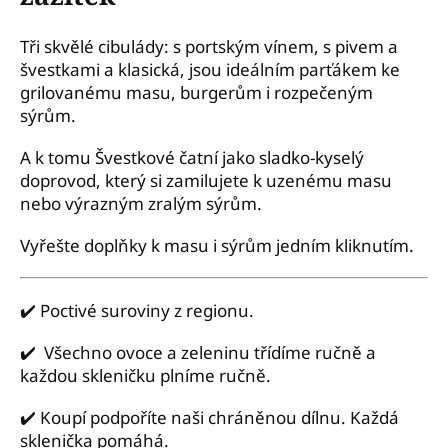
Tři skvělé cibulády: s portským vínem, s pivem a
švestkami a klasická, jsou ideálním parťákem ke
grilovanému masu, burgerům i rozpečeným
sýrům.
A k tomu Švestkové čatní jako sladko-kyselý
doprovod, který si zamilujete k uzenému masu
nebo výrazným zralým sýrům.
Vyřešte doplňky k masu i sýrům jedním kliknutím.
✔️
Poctivé suroviny z regionu.
✔️
Všechno ovoce a zeleninu třídíme ručně a
každou skleničku plníme ručně.
✔️
Koupí podpoříte naši chráněnou dílnu. Každá
sklenička pomáhá.