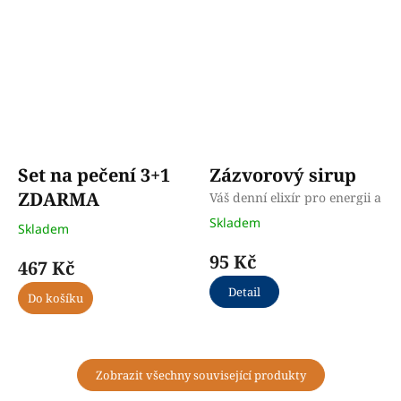
Set na pečení 3+1
Zázvorový sirup
ZDARMA
Váš denní elixír pro energii a
pohodu, skvělý do ranního
Naše nejoblíbenějších
Skladem
Skladem
čaje, pro posílení imunity v
dobroty v cenově výhodné
sychravých dnech
sadě
95 Kč
467 Kč
Detail
Do košíku
Zobrazit všechny související produkty