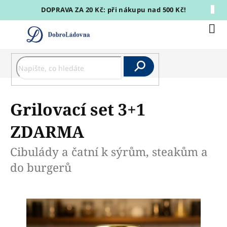
Přejít
DOPRAVA ZA 20 Kč: při nákupu nad 500 Kč!
na
obsah
Nák
koší
Hledat
Grilovací set 3+1
ZDARMA
Cibulády a čatní k sýrům, steakům a
do burgerů