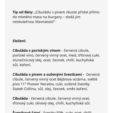
Tip od Báry:
„Cibuládu s pivem zkuste přidat přímo
do mletého masa na burgery – dodá jim
neskutečnou šťavnatost!“
Složení:
Cibuláda s portským vínem
- červená cibule,
portské víno, červený vinný ocet, med, třtinový cukr,
slunečnicový olej, ocet, česnek, chilli, kuchyňská
sůl, koření.
Cibuláda s pivem a sušenými švestkami
-
červená
cibule, červený vinný ocet Bejblova octárna, světlé
pivo 11° Pivovar Neratov, cukr, sušené švestky
Statek Cidlina, sůl, olej, česnek, směs koření.
Cibuláda
- červená cibule, červený vinný ocet,
třtinový cukr, olivový olej, chilli, kuchyňská sůl.
Švestkové čatní
- švestky 50%, cukr, ocet, chilli,