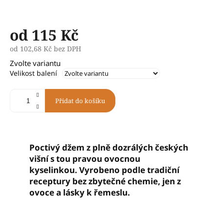
od
115 Kč
od
102,68 Kč
bez DPH
Měrná
Zvolte variantu
cena:
Velikost balení
Přidat do košíku
Poctivý džem z plně dozrálých českých
višní s tou pravou ovocnou
kyselinkou. Vyrobeno podle tradiční
receptury bez zbytečné chemie, jen z
ovoce a lásky k řemeslu.