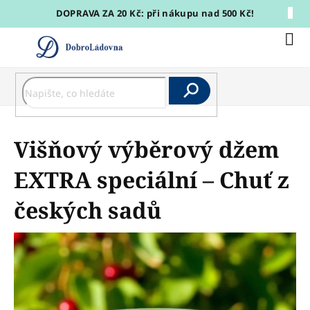
Přejít
DOPRAVA ZA 20 Kč: při nákupu nad 500 Kč!
na
obsah
Nák
koší
Hledat
Višňový výběrový džem
EXTRA speciální – Chuť z
českých sadů