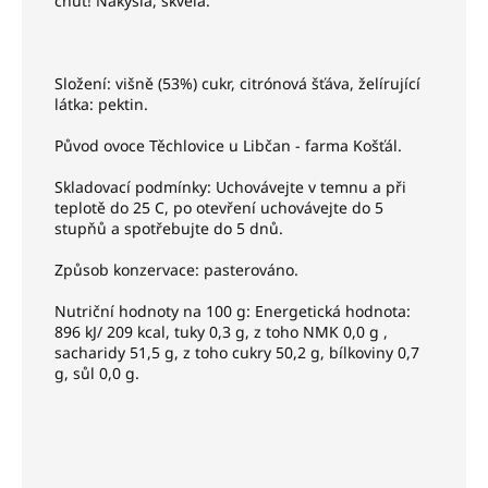
chuť! Nakyslá, skvělá.
Složení: višně (53%) cukr, citrónová šťáva, želírující
látka: pektin.
Původ ovoce Těchlovice u Libčan - farma Košťál.
Skladovací podmínky: Uchovávejte v temnu a při
teplotě do 25 C, po otevření uchovávejte do 5
stupňů a spotřebujte do 5 dnů.
Způsob konzervace: pasterováno.
Nutriční hodnoty na 100 g: Energetická hodnota:
896 kJ/ 209 kcal, tuky 0,3 g, z toho NMK 0,0 g ,
sacharidy 51,5 g, z toho cukry 50,2 g, bílkoviny 0,7
g, sůl 0,0 g.