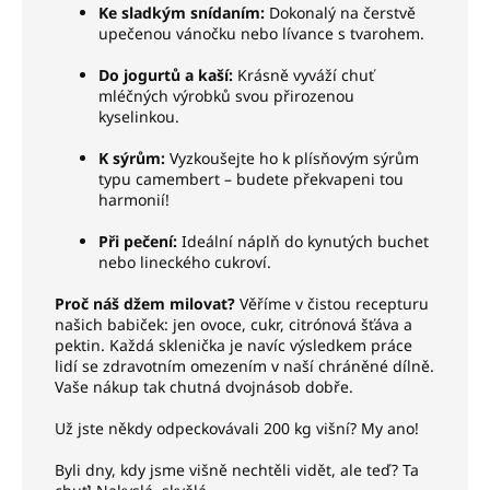
Ke sladkým snídaním:
Dokonalý na čerstvě
upečenou vánočku nebo lívance s tvarohem.
Do jogurtů a kaší:
Krásně vyváží chuť
mléčných výrobků svou přirozenou
kyselinkou.
K sýrům:
Vyzkoušejte ho k plísňovým sýrům
typu camembert – budete překvapeni tou
harmonií!
Při pečení:
Ideální náplň do kynutých buchet
nebo lineckého cukroví.
Proč náš džem milovat?
Věříme v čistou recepturu
našich babiček: jen ovoce, cukr, citrónová šťáva a
pektin. Každá sklenička je navíc výsledkem práce
lidí se zdravotním omezením v naší chráněné dílně.
Vaše nákup tak chutná dvojnásob dobře.
Už jste někdy odpeckovávali 200 kg višní? My ano!
Byli dny, kdy jsme višně nechtěli vidět, ale teď? Ta