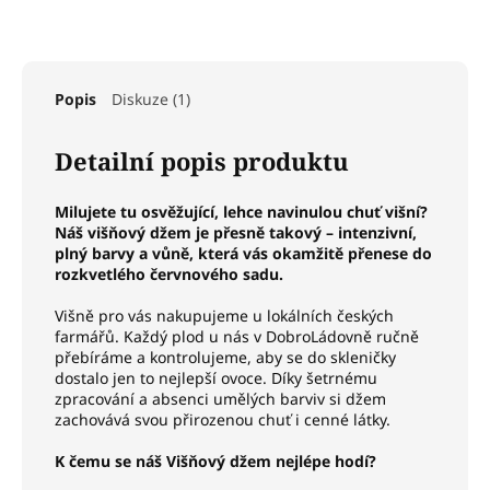
Popis
Diskuze (1)
Detailní popis produktu
Milujete tu osvěžující, lehce navinulou chuť višní?
Náš višňový džem je přesně takový – intenzivní,
plný barvy a vůně, která vás okamžitě přenese do
rozkvetlého červnového sadu.
Višně pro vás nakupujeme u lokálních českých
farmářů. Každý plod u nás v DobroLádovně ručně
přebíráme a kontrolujeme, aby se do skleničky
dostalo jen to nejlepší ovoce. Díky šetrnému
zpracování a absenci umělých barviv si džem
zachovává svou přirozenou chuť i cenné látky.
K čemu se náš Višňový džem nejlépe hodí?