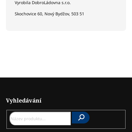
Vyrobila DobroLádovna s.r.o.
Skochovice 60, Nový Bydžov, 503 51
Z
á
Vyhledávání
p
a
t
Hledat