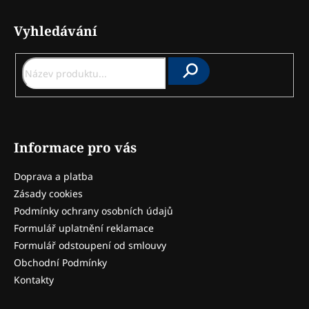
á
Vyhledávání
p
a
t
Hledat
í
Informace pro vás
Doprava a platba
Zásady cookies
Podmínky ochrany osobních údajů
Formulář uplatnění reklamace
Formulář odstoupení od smlouvy
Obchodní Podmínky
Kontakty