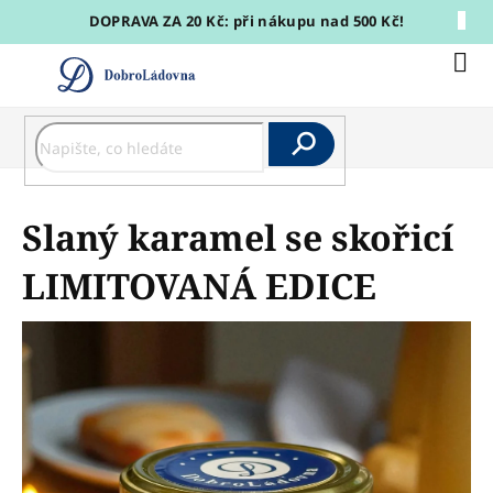
Přejít
DOPRAVA ZA 20 Kč: při nákupu nad 500 Kč!
na
obsah
Nák
koší
Hledat
Slaný karamel se skořicí
LIMITOVANÁ EDICE