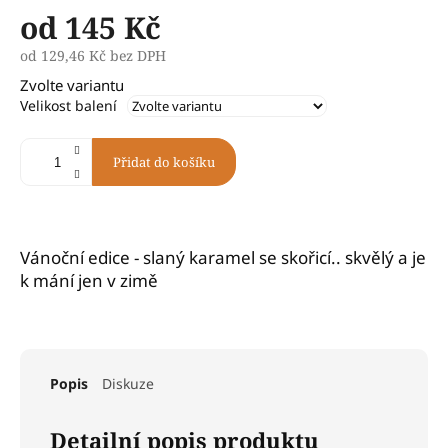
od
145 Kč
od
129,46 Kč
bez DPH
Měrná
Zvolte variantu
cena:
Velikost balení
Přidat do košíku
Vánoční edice - slaný karamel se skořicí.. skvělý a je
k mání jen v zimě
Popis
Diskuze
Detailní popis produktu